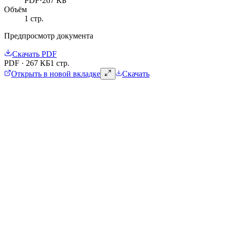
PDF
·
267 КБ
Объём
1
стр.
Предпросмотр документа
Скачать
PDF
PDF
·
267 КБ
1 стр.
Открыть в новой вкладке
Скачать