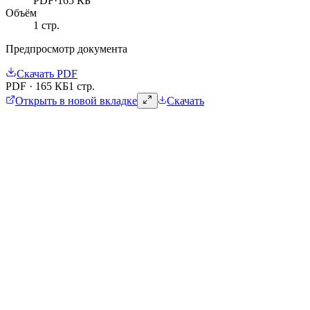
PDF
·
165 КБ
Объём
1
стр.
Предпросмотр документа
Скачать
PDF
PDF
·
165 КБ
1 стр.
Открыть в новой вкладке
Скачать