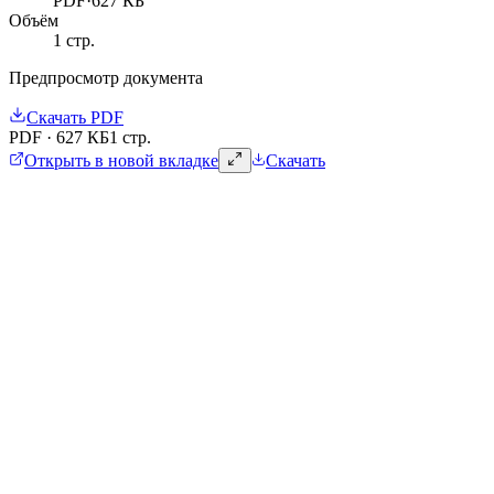
PDF
·
627 КБ
Объём
1
стр.
Предпросмотр документа
Скачать
PDF
PDF
·
627 КБ
1 стр.
Открыть в новой вкладке
Скачать