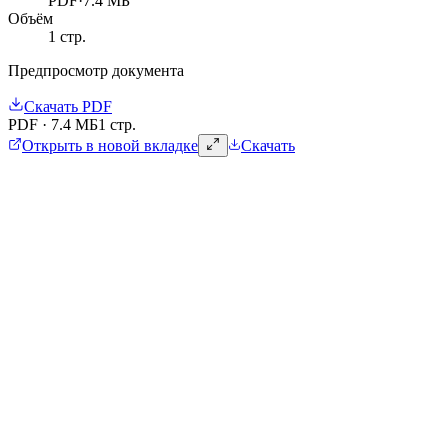
PDF
·
7.4 МБ
Объём
1
стр.
Предпросмотр документа
Скачать
PDF
PDF
·
7.4 МБ
1 стр.
Открыть в новой вкладке
Скачать